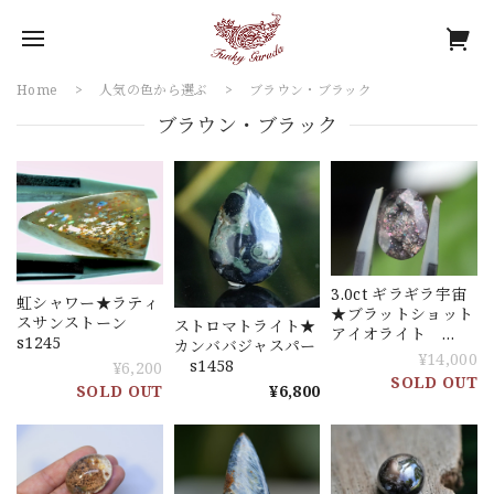
Home
人気の色から選ぶ
ブラウン・ブラック
ブラウン・ブラック
3.0ct ギラギラ宇宙
虹シャワー★ラティ
★ブラットショット
スサンストーン
ストロマトライト★
アイオライト
s1245
カンババジャスパー
s1398
¥14,000
s1458
¥6,200
SOLD OUT
¥6,800
SOLD OUT