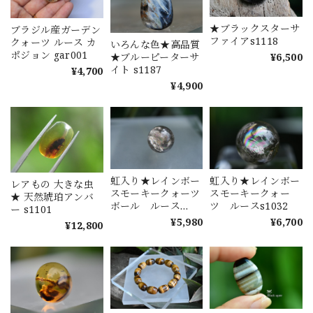
★ブラックスターサ
ブラジル産ガーデン
ファイアs1118
クォーツ ルース カ
いろんな色★高品質
ポジョン gar001
¥6,500
★ブルーピーターサ
イト s1187
¥4,700
¥4,900
虹入り★レインボー
虹入り★レインボー
レアもの 大きな虫
スモーキークォーツ
スモーキークォー
★ 天然琥珀アンバ
ボール ルース
ツ ルースs1032
ー s1101
s1093
¥5,980
¥6,700
¥12,800