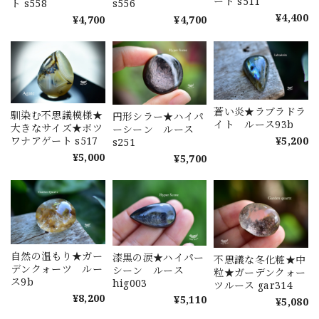
ート s511
ト s558
s556
¥4,400
¥4,700
¥4,700
蒼い炎★ラブラドラ
馴染む不思議模様★
円形シラー★ハイパ
イト ルース93b
大きなサイズ★ボツ
ーシーン ルース
¥5,200
ワナアゲート s517
s251
¥5,000
¥5,700
自然の温もり★ガー
漆黒の涙★ハイパー
不思議な冬化粧★中
デンクォーツ ルー
シーン ルース
粒★ガーデンクォー
ス9b
hig003
ツルース gar314
¥8,200
¥5,110
¥5,080