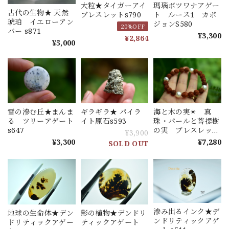
大粒★タイガーアイ
瑪瑙ボツワナアゲー
古代の生物★ 天然
ブレスレットs790
ト ルース1 カポ
琥珀 イエローアン
ジョンS580
20%OFF
バー s871
¥3,300
¥2,864
¥5,000
雪の滲む丘★まんま
ギラギラ★ パイラ
海と木の実✴︎ 真
る ツリーアゲート
イト原石s593
珠・パールと菩提樹
s647
の実 ブレスレット
¥3,900
s551
¥3,300
¥7,280
SOLD OUT
滲み出るインク★デ
地球の生命体★デン
影の植物★デンドリ
ンドリティックアゲ
ドリティックアゲー
ティックアゲート