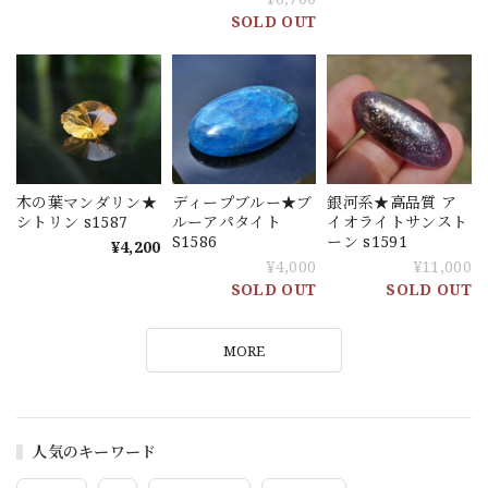
SOLD OUT
銀河系★高品質 ア
木の葉マンダリン★
ディープブルー★ブ
イオライトサンスト
シトリン s1587
ルーアパタイト
ーン s1591
S1586
¥4,200
¥11,000
¥4,000
SOLD OUT
SOLD OUT
MORE
人気のキーワード