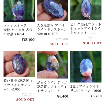
ピンク銀河:ブラット
大きな銀河 アイオ
アメシスト水入り
ショットアイオライ
ライトサンストーン
大粒 たっぷり 古代
トサンストーン
40mm s1609
の水晶 s1614
26mm s1610
¥13,800
¥23,500
¥85,000
SOLD OUT
SOLD OUT
眩い星空 /高品質 ア
ぷっくりインディゴ
イオライトサンスト
2色：アイオライト
高品質：アイオライ
ーン s1600
サンストーン s1606
トサンストーン
¥22,000
s1607
¥3,280
¥6,400
SOLD OUT