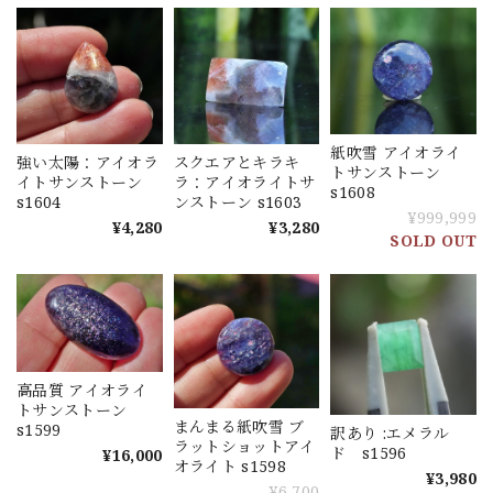
紙吹雪 アイオライ
強い太陽：アイオラ
スクエアとキラキ
トサンストーン
イトサンストーン
ラ：アイオライトサ
s1608
s1604
ンストーン s1603
¥999,999
¥4,280
¥3,280
SOLD OUT
高品質 アイオライ
トサンストーン
まんまる紙吹雪 ブ
s1599
訳あり :エメラル
ラットショットアイ
ド s1596
¥16,000
オライト s1598
¥3,980
¥6,700