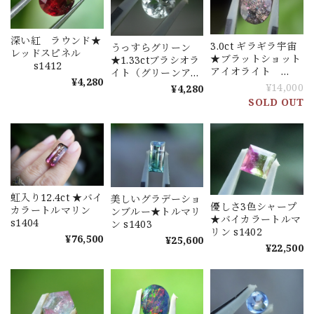
深い紅 ラウンド★
3.0ct ギラギラ宇宙
うっすらグリーン
レッドスピネル
★ブラットショット
★1.33ctブラシオラ
s1412
アイオライト
イト（グリーンアメ
¥4,280
s1398
ジスト）s1406
¥14,000
¥4,280
SOLD OUT
虹入り12.4ct ★バイ
美しいグラデーショ
優しさ3色シャープ
カラートルマリン
ンブルー★トルマリ
★バイカラートルマ
s1404
ン s1403
リン s1402
¥76,500
¥25,600
¥22,500