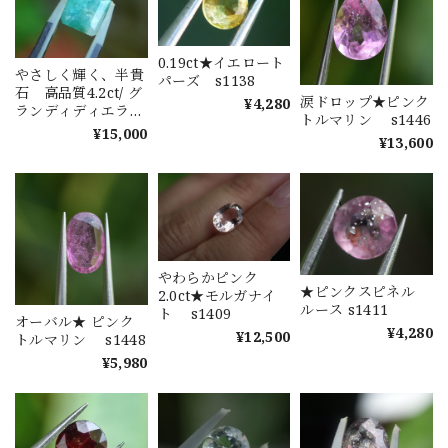
0.19ct★イエロート
やさしく輝く、半貴
パーズ s1138
石 高品質4.2ct/ グ
涙ドロップ★ピンク
¥4,280
ランディディエライ
トルマリン s1446
ト s1408
¥15,000
¥13,600
やわらかピンク
★ピンクスピネル
2.0ct★モルガナイ
ルース s1411
ト s1409
オーバル★ ピンク
¥4,280
¥12,500
トルマリン s1448
¥5,980