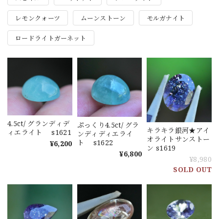
レモンクォーツ
ムーンストーン
モルガナイト
ロードライトガーネット
4.5ct/ グランディデ
ぷっくり4.5ct/ グラ
キラキラ銀河★アイ
ィエライト s1621
ンディディエライ
オライトサンストー
ト s1622
¥6,200
ン s1619
¥6,800
¥8,980
SOLD OUT