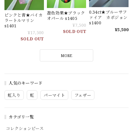
0.34ct★ブルーサフ
遊色効果★ブラック
ピンクと青★バイカ
ァイア カポジョン
オパール s1405
ラートルマリン
s1400
¥7,500
s1401
¥5,500
SOLD OUT
¥17,500
SOLD OUT
MORE
人気のキーワード
虹入り
虹
パーマイト
フェザー
カテゴリ一覧
コレクションピース