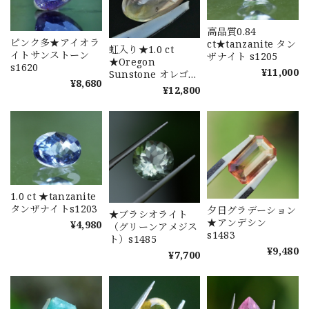
高品質0.84
ピンク多★アイオラ
ct★tanzanite タン
虹入り★1.0 ct
イトサンストーン
ザナイト s1205
★Oregon
s1620
¥11,000
Sunstone オレゴン
¥8,680
サンストーン s1541
¥12,800
1.0 ct ★tanzanite
タンザナイトs1203
夕日グラデーション
★ブラシオライト
★アンデシン
¥4,980
（グリーンアメジス
s1483
ト）s1485
¥9,480
¥7,700