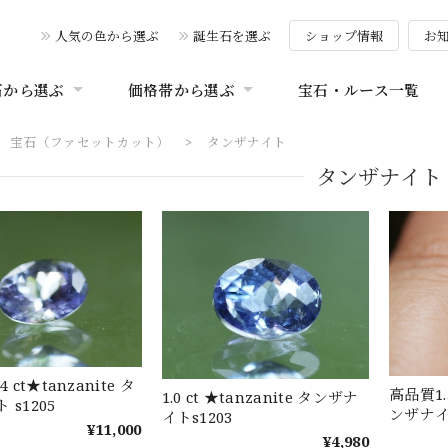
人気の色から選ぶ
誕生石を選ぶ
ショップ情報
お
石から選ぶ
価格帯から選ぶ
宝石・ルース一覧
宝石（ファセットカット）
タンザナイト
タンザナイト
 ct★tanzanite タ
高品質1.5
1.0 ct ★tanzanite タンザナ
 s1205
イトs1203
¥11,000
¥4,980