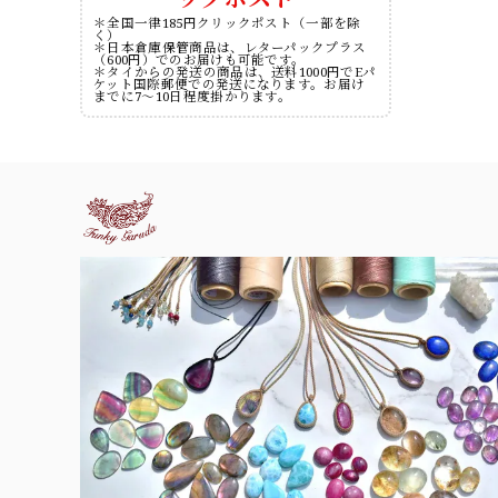
＊全国一律185円クリックポスト（一部を除
く）
＊日本倉庫保管商品は、レターパックプラス
（600円）でのお届けも可能です。
＊タイからの発送の商品は、送料1000円でEパ
ケット国際郵便での発送になります。お届け
までに7～10日程度掛かります。