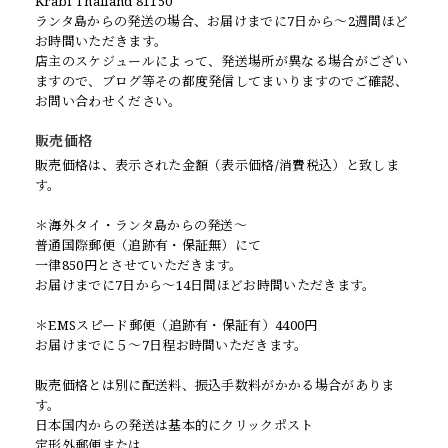
Krabi Thailand 81150
ランタ島からの発送の場合、お届けまでに7日から〜2週間ほど
お時間いただきます。
店主のスケジュールによって、発送場所が異なる場合がござい
ますので、ブログ等その都度発信してまいりますのでご確認、
お問い合わせください。
販売価格
販売価格は、表示された金額（表示価格/消費税込）と致しま
す。
＊海外タイ・ランタ島からの発送〜
普通国際郵便（追跡有・保証無）にて
一律850円とさせていただきます。
お届けまでに7日から〜14日間ほどお時間いただきます。
＊EMSスピード郵便（追跡有・保証有）4400円
お届けまでに５〜7日程お時間いただきます。
販売価格とは別に配送料、振込手数料がかかる場合がありま
す。
日本国内からの発送は基本的にクリックポスト
定形外郵便または