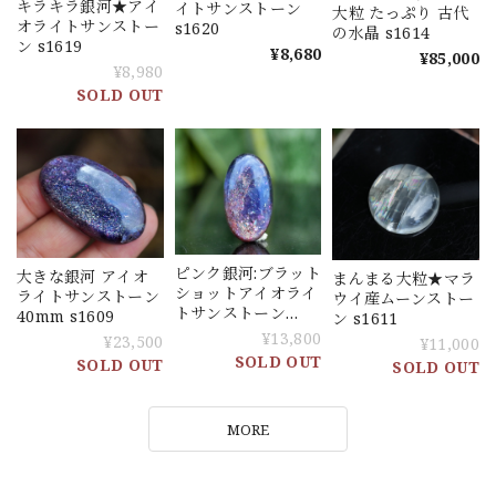
キラキラ銀河★アイ
イトサンストーン
大粒 たっぷり 古代
オライトサンストー
s1620
の水晶 s1614
ン s1619
¥8,680
¥85,000
¥8,980
SOLD OUT
ピンク銀河:ブラット
大きな銀河 アイオ
まんまる大粒★マラ
ショットアイオライ
ライトサンストーン
ウイ産ムーンストー
トサンストーン
40mm s1609
ン s1611
26mm s1610
¥13,800
¥23,500
¥11,000
SOLD OUT
SOLD OUT
SOLD OUT
MORE