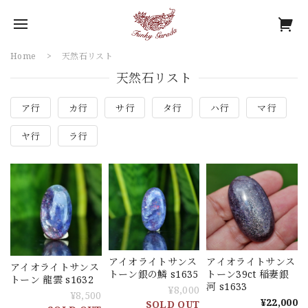
Home
天然石リスト
天然石リスト
ア行
カ行
サ行
タ行
ハ行
マ行
ヤ行
ラ行
アイオライトサンス
アイオライトサンス
アイオライトサンス
トーン銀の鱗 s1635
トーン39ct 稲妻銀
トーン 龍雲 s1632
河 s1633
¥8,000
¥8,500
¥22,000
SOLD OUT