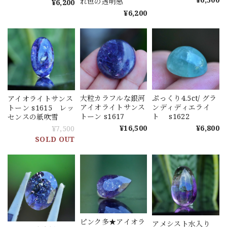
れ色の透明感
¥6,200
¥6,200
大粒カラフルな銀河
ぷっくり4.5ct/ グラ
アイオライトサンス
アイオライトサンス
ンディディエライ
トーン s1615 レッ
トーン s1617
ト s1622
センスの紙吹雪
¥16,500
¥6,800
¥7,500
SOLD OUT
ピンク多★アイオラ
アメシスト水入り