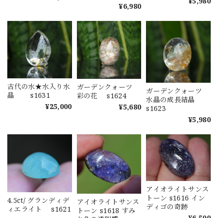
¥5,980
¥6,980
古代の水★水入り水
ガーデンクォーツ
ガーデンクォーツ
晶 s1631
彩の花 s1624
水晶の成長結晶
¥25,000
¥5,680
s1623
¥5,980
アイオライトサンス
トーン s1616 イン
4.5ct/ グランディデ
アイオライトサンス
ディゴの奇跡
ィエライト s1621
トーン s1618 すみ
¥6,500