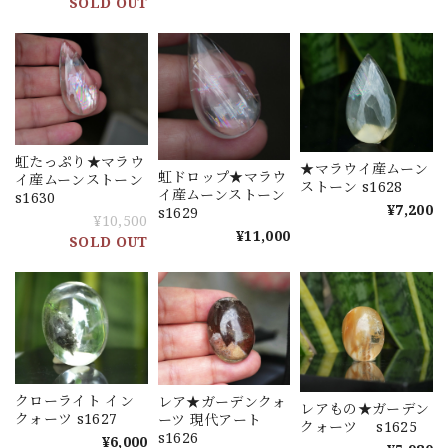
SOLD OUT
虹たっぷり★マラウ
★マラウイ産ムーン
虹ドロップ★マラウ
イ産ムーンストーン
ストーン s1628
イ産ムーンストーン
s1630
¥7,200
s1629
¥10,500
¥11,000
SOLD OUT
クローライト イン
レア★ガーデンクォ
レアもの★ガーデン
クォーツ s1627
ーツ 現代アート
クォーツ s1625
s1626
¥6,000