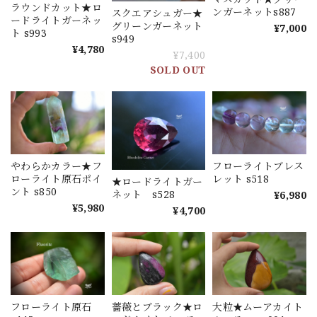
ラウンドカット★ロ
ンガーネットs887
スクエアシュガー★
ードライトガーネッ
グリーンガーネット
¥7,000
ト s993
s949
¥4,780
¥7,400
SOLD OUT
やわらかカラー★フ
フローライトブレス
ローライト原石ポイ
レット s518
★ロードライトガー
ント s850
ネット s528
¥6,980
¥5,980
¥4,700
フローライト原石
薔薇とブラック★ロ
大粒★ムーアカイト