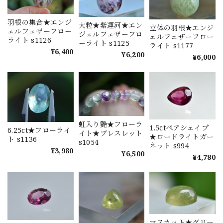
羽根の集合★エンジ
大粒★紫運河★エン
立体の羽根★エンジ
ェルフェザーフロー
ジェルフェザーフロ
ェルフェザーフロー
ライト s1126
ーライト s1125
ライト s1177
¥6,400
¥6,200
¥6,000
虹入り艶★フローラ
1.5ctペアシェイプ
6.25ct★フローライ
イト★ブレスレット
★ロードライトガー
ト s1136
s1054
ネット s994
¥3,980
¥6,500
¥4,780
マスカット★グリー