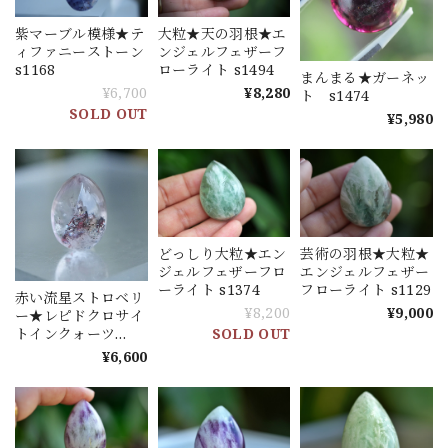
紫マーブル模様★テ
大粒★天の羽根★エ
ィファニーストーン
ンジェルフェザーフ
s1168
ローライト s1494
まんまる★ガーネッ
¥6,700
¥8,280
ト s1474
SOLD OUT
¥5,980
どっしり大粒★エン
芸術の羽根★大粒★
ジェルフェザーフロ
エンジェルフェザー
ーライト s1374
フローライト s1129
赤い流星ストロベリ
¥8,200
¥9,000
ー★レピドクロサイ
SOLD OUT
トインクォーツ
s1460
¥6,600