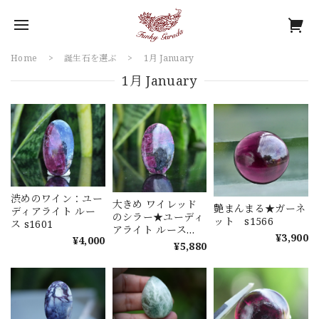
Home
誕生石を選ぶ
1月 January
1月 January
渋めのワイン：ユー
大きめ ワイレッド
艶まんまる★ガーネ
ディアライト ルー
のシラー★ユーディ
ット s1566
ス s1601
アライト ルース
¥3,900
¥4,000
s1582
¥5,880