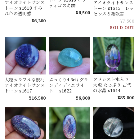
アイオライトサンス
アイオライトサンス
ディゴの奇跡
トーン s1618 すみ
トーン s1615 レッ
¥6,500
れ色の透明感
センスの紙吹雪
¥6,200
¥7,500
SOLD OUT
アメシスト水入り
大粒カラフルな銀河
ぷっくり4.5ct/ グラ
大粒 たっぷり 古代
アイオライトサンス
ンディディエライ
の水晶 s1614
トーン s1617
ト s1622
¥85,000
¥16,500
¥6,800