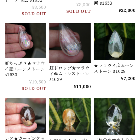
河 s1633
¥8,000
¥8,500
¥22,000
SOLD OUT
SOLD OUT
虹たっぷり★マラウ
★マラウイ産ムーン
虹ドロップ★マラウ
イ産ムーンストーン
ストーン s1628
イ産ムーンストーン
s1630
¥7,200
s1629
¥10,500
¥11,000
SOLD OUT
レア★ガーデンクォ
古代の水★水入り水