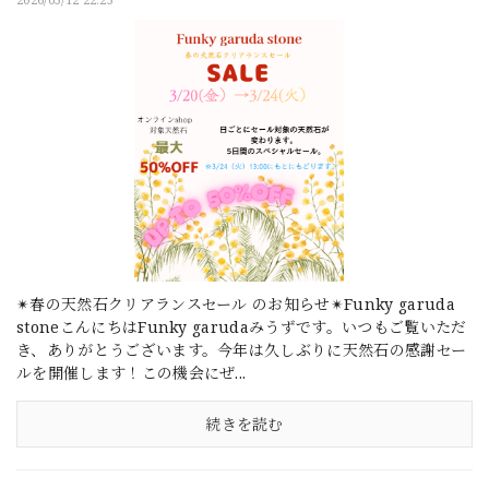
✴︎春の天然石クリアランスセール のお知らせ✴︎Funky garuda
stoneこんにちはFunky garudaみうずです。いつもご覧いただ
き、ありがとうございます。今年は久しぶりに天然石の感謝セー
ルを開催します！この機会にぜ...
続きを読む