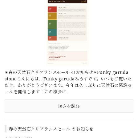
✴︎春の天然石クリアランスセール のお知らせ✴︎Funky garuda
stoneこんにちは、Funky garudaみうずです。いつもご覧いた
だき、ありがとうございます。今年は久しぶりに天然石の感謝セ
ールを開催します！この機会に...
続きを読む
春の天然石クリアランスセール のお知らせ
2026/03/12 22:23