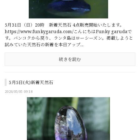
5月31日（日）20時 新着天然石 4点販売開始いたします。
https://www.funkygaruda.com/こんにちはFunky garudaで
す。バンコクから戻り、ランタ島はローシーズン。掲載しようと
試みていた天然石の新着を本日アップ...
続きを読む
5月5日(火)新着天然石
2026/05/05 09:18