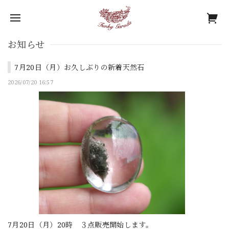
お知らせ
7月20日（月）お久しぶりの新着天然石
2026/07/20 16:57
7月20日（月）20時 ３点販売開始します。