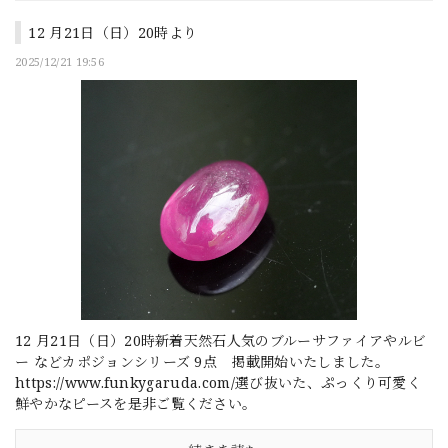
12 月21日（日）20時より
2025/12/21 19:56
12 月21日（日）20時新着天然石人気のブルーサファイアやルビ
ー などカポジョンシリーズ 9点 掲載開始いたしました。
https://www.funkygaruda.com/選び抜いた、ぷっくり可愛く
鮮やかなピースを是非ご覧ください。