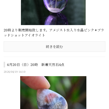
20時より販売開始致します。アメジスト水入り水晶ピンク✴︎ブラ
ッドショットアイオライト
続きを読む
4月20日（日）20時 新着天然石4点
2026/04/19 14:10