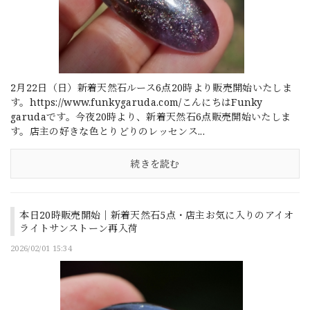
2月22日（日）新着天然石ルース6点20時より販売開始いたしま
す。https://www.funkygaruda.com/こんにちはFunky
garudaです。今夜20時より、新着天然石6点販売開始いたしま
す。店主の好きな色とりどりのレッセンス...
続きを読む
本日20時販売開始｜新着天然石5点・店主お気に入りのアイオ
ライトサンストーン再入荷
2026/02/01 15:34