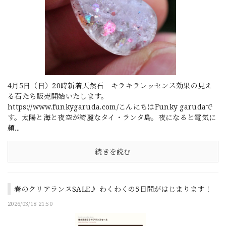
4月5日（日）20時新着天然石 キラキラレッセンス効果の見え
る石たち販売開始いたします。
https://www.funkygaruda.com/こんにちはFunky garudaで
す。太陽と海と夜空が綺麗なタイ・ランタ島。夜になると電気に
頼...
続きを読む
春のクリアランスSALE♪ わくわくの5日間がはじまります！
2026/03/18 21:50