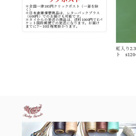
＊全国一律185円クリックポスト（一部を除
く）
＊日本倉庫保管商品は、レターパックプラス
（600円）でのお届けも可能です。
＊タイからの発送の商品は、送料1000円でEパ
ケット国際郵便での発送になります。お届け
までに7～10日程度掛かります。
虹入り2.3
ト s120