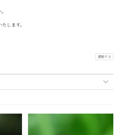
い。
いたします。
通報する