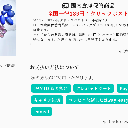
国内倉庫保管商品
全国一律185円：クリックポス
＊全国一律185円クリックポスト（一部を除く）
＊日本倉庫保管商品は、レターパックプラス（600円）での
可能です。
＊タイからの発送の商品は、送料1000円でEパケット国際郵
送になります。お届けまでに7～10日程度掛かります。
送
ップ情報
お支払い方法について
次の方法がご利用いただけます。
PAY ID あと払い
クレジットカード
Pay
キャリア決済
コンビニ決済またはPay-eas
PayPal
お支払い方