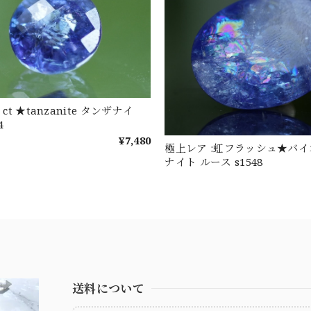
 ct ★tanzanite タンザナイ
4
¥7,480
極上レア :虹フラッシュ★バ
ナイト ルース s1548
送料について