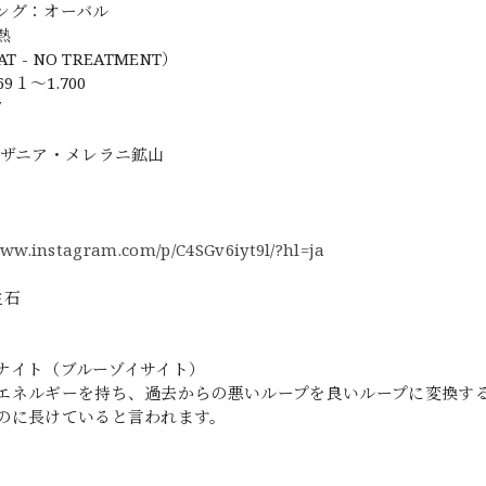
ング：オーバル
熱
AT - NO TREATMENT）
69１～1.700
7
ンザニア・メレラニ鉱山
www.instagram.com/p/C4SGv6iyt9l/?hl=ja
生石
ナイト（ブルーゾイサイト）
エネルギーを持ち、過去からの悪いループを良いループに変換す
のに長けていると言われます。