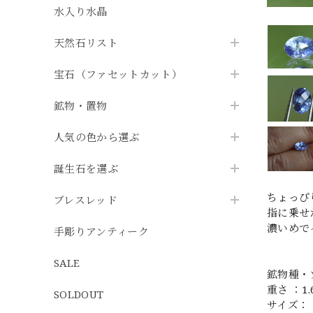
水入り水晶
天然石リスト
宝石（ファセットカット）
鉱物・置物
人気の色から選ぶ
誕生石を選ぶ
ちょっぴ
ブレスレッド
指に乗せ
濃いめで
手彫りアンティーク
SALE
鉱物種・
重さ ：1.6
SOLDOUT
サイズ： 7.