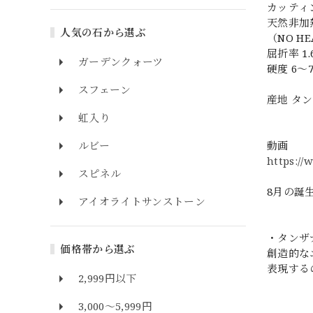
カッティ
天然非加
人気の石から選ぶ
（NO HE
屈折率 1.
ガーデンクォーツ
硬度 6～
スフェーン
産地 タ
虹入り
動画
ルビー
https://
スピネル
8月の誕
アイオライトサンストーン
・タンザ
価格帯から選ぶ
創造的な
表現する
2,999円以下
3,000～5,999円