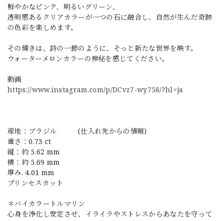
鮮やかなピンク、明るいグリーン、
透明感あるクリアカラーが一つの石に融合し、自然が生んだ奇跡
の色彩を楽しめます。
その輝きは、詩の一節のように、そっと新たな世界を映す。
ウォーターメロンカラーの神秘を感じてください。
動画
https://www.instagram.com/p/DCvz7-wy758/?hl=ja
産地：ブラジル (仕入れ先からの情報)
重さ：0.73 ct
縦：約 5.62 mm
横：約 5.69 mm
厚み. 4.01 mm
プリンセスカット
＊バイカラートルマリン
心身を浄化し安定させ、イライラやストレスからあなたを守って