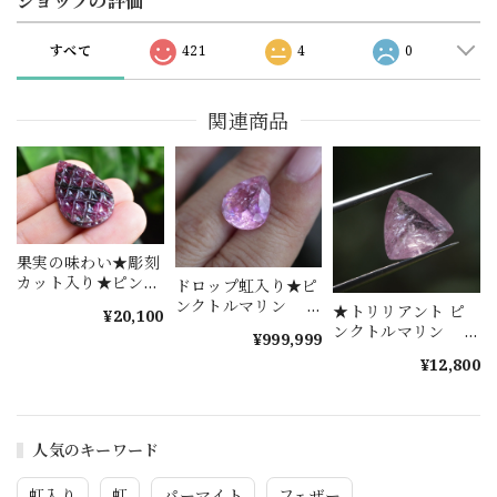
ショップの評価
すべて
421
4
0
関連商品
果実の味わい★彫刻
カット入り★ピンク
ドロップ虹入り★ピ
トルマリン tor014
ンクトルマリン
★トリリアント ピ
¥20,100
s1396
ンクトルマリン
¥999,999
s1447
¥12,800
人気のキーワード
虹入り
虹
パーマイト
フェザー