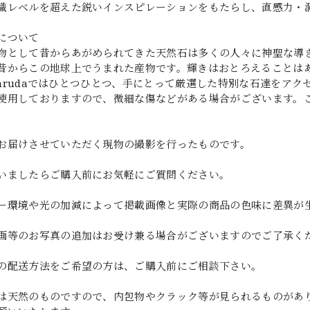
識レベルを超えた鋭いインスピレーションをもたらし、直感力・
について
物として昔からあがめられてきた天然石は多くの人々に神聖な導
昔からこの地球上でうまれた産物です。輝きはおとろえることは
y garudaではひとつひとつ、手にとって厳選した特別な石達を
使用しておりますので、微細な傷などがある場合がございます。
お届けさせていただく現物の撮影を行ったものです。
いましたらご購入前にお気軽にご質問ください。
ー環境や光の加減によって掲載画像と実際の商品の色味に差異が
画等のお写真の追加はお受け兼る場合がございますのでご了承く
の配送方法をご希望の方は、ご購入前にご相談下さい。
は天然のものですので、内包物やクラック等が見られるものがあ