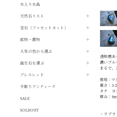
水入り水晶
天然石リスト
宝石（ファセットカット）
鉱物・置物
人気の色から選ぶ
透明感あ
濃いブル
誕生石を選ぶ
まるで、
ブレスレッド
産地 : 
重さ：5.2
手彫りアンティーク
タテ ヨコ
厚み：9
SALE
SOLDOUT
・ラブラ