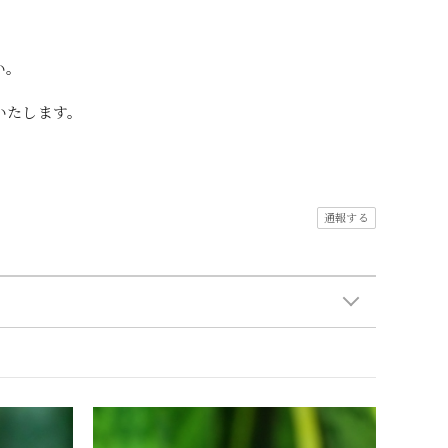
い。
いたします。
通報する