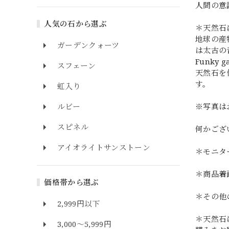
人間の意
人気の石から選ぶ
＊天然石
地球の産
ガーデンクォーツ
は太古の
Funk
スフェーン
天然石を
す。
虹入り
※写真は
ルビー
スピネル
何かござ
アイオライトサンストーン
＊モニタ
＊商品着
価格帯から選ぶ
＊その他
2,999円以下
＊天然石
3,000～5,999円