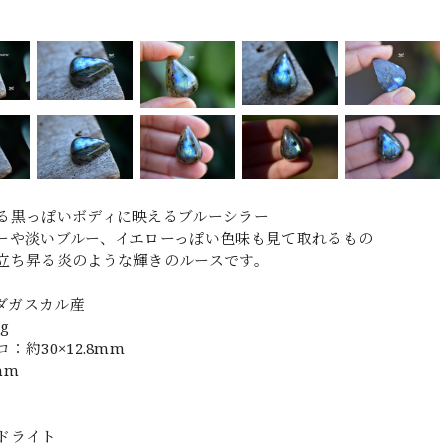
る黒っぽいボディに映えるブルーシラー
ーや淡いブルー、イエローっぽい色味も見て取れるもの
立ち昇る炎のような輝きのルースです。
マダガスカル産
g
：約30×12.8mm
mm
ドライト