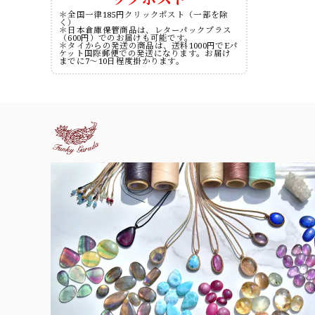
＊全国一律185円クリックポスト（一部を除
く）
＊日本倉庫保管商品は、レターパックプラス
（600円）でのお届けも可能です。
＊タイからの発送の商品は、送料1000円でEパ
ケット国際郵便での発送になります。お届け
までに7～10日程度掛かります。