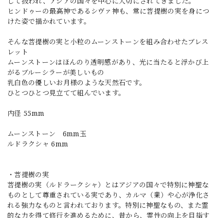
して扱われ、アジアの国々を中心に大切にされてきました。
ヒンドゥーの最高神であるシヴァ神も、常に菩提樹の実を身につ
けた姿で描かれています。
そんな菩提樹の実と小粒のムーンストーンを組み合わせたブレス
レット
ムーンストーンはほんのり透明感があり、光に当たると浮かび上
がるブルーシラーが美しいもの
乳白色の優しいお月様のような天然石です。
ひとつひとつ見立てて組んでいます。
内径 55mm
ムーンストーン 6mm玉
ルドラクシャ 6mm
・菩提樹の実
菩提樹の実（ルドラークシャ）とはアジアの国々で特別に神聖な
ものとして尊重されている実であり、カルマ（業）や心が浄化さ
れる強力なものと言われております。特別に神聖なもの、また霊
的な力を得て修行を進めるために、昔から、霊性の向上を目指す