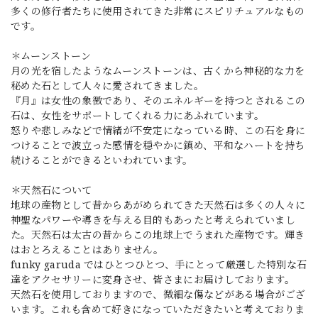
多くの修行者たちに使用されてきた非常にスピリチュアルなもの
です。
＊ムーンストーン
月の光を宿したようなムーンストーンは、古くから神秘的な力を
秘めた石として人々に愛されてきました。
『月』は女性の象徴であり、そのエネルギーを持つとされるこの
石は、女性をサポートしてくれる力にあふれています。
怒りや悲しみなどで情緒が不安定になっている時、この石を身に
つけることで波立った感情を穏やかに鎮め、平和なハートを持ち
続けることができるといわれています。
＊天然石について
地球の産物として昔からあがめられてきた天然石は多くの人々に
神聖なパワーや導きを与える目的もあったと考えられていまし
た。天然石は太古の昔からこの地球上でうまれた産物です。輝き
はおとろえることはありません。
funky garuda ではひとつひとつ、手にとって厳選した特別な石
達をアクセサリーに変身させ、皆さまにお届けしております。
天然石を使用しておりますので、微細な傷などがある場合がござ
います。これも含めて好きになっていただきたいと考えておりま