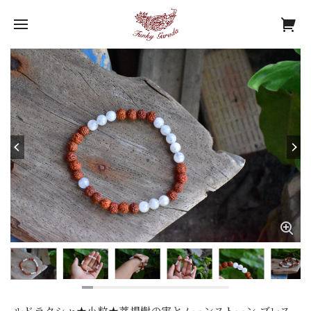
ルドラクシャ★小粒★菩提樹の実とムーンストーン ブレス