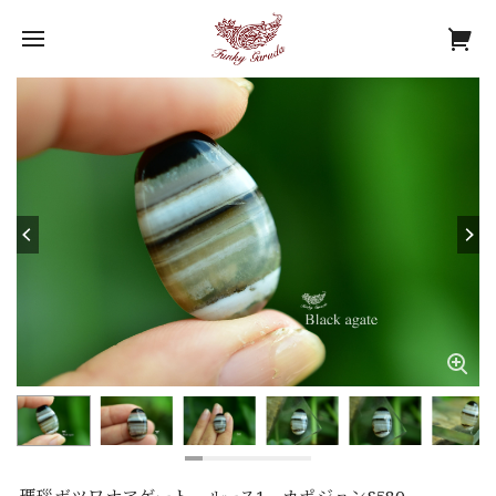
瑪瑙ボツワナアゲート ルース1 カポジョンS580