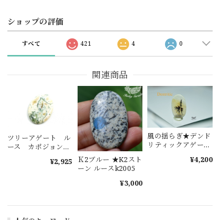
ショップの評価
すべて
421
4
0
関連商品
風の揺らぎ★デンド
ツリーアゲート ル
リティックアゲート
ース カポジョン
s516
tree004
Ｋ2ブルー ★K2スト
¥4,200
¥2,925
ーン ルースk2005
¥3,000