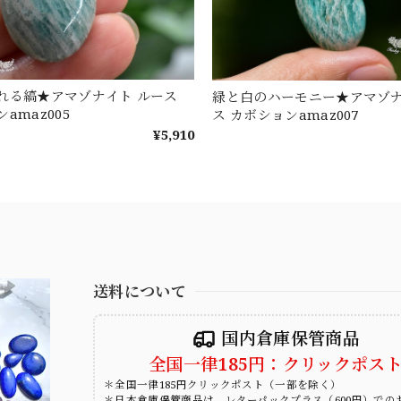
れる縞★アマゾナイト ルース
緑と白のハーモニー★アマゾナ
amaz005
ス カボションamaz007
¥5,910
送料について
国内倉庫保管商品
全国一律185円：クリックポス
＊全国一律185円クリックポスト（一部を除く）
＊日本倉庫保管商品は、レターパックプラス（600円）での