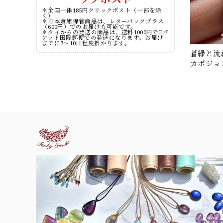
＊全国一律185円クリックポスト（一部を除
く）
＊日本倉庫保管商品は、レターパックプラス
（600円）でのお届けも可能です。
＊タイからの発送の商品は、送料1000円でEパ
ケット国際郵便での発送になります。お届け
までに7～10日程度掛かります。
蒼緑と流
カポジョン