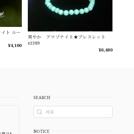
イト ルー
爽やか アマゾナイト★ブレスレット
s1389
¥4,100
¥6,480
SEARCH
ト
NOTICE
お届けも