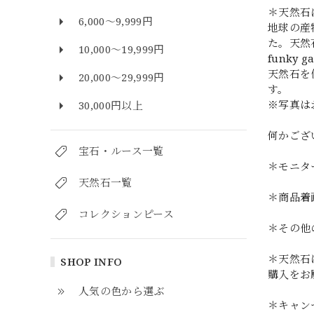
＊天然石
6,000～9,999円
地球の産
た。天然
10,000～19,999円
funk
天然石を
20,000～29,999円
す。
※写真は
30,000円以上
何かござ
宝石・ルース一覧
＊モニタ
天然石一覧
＊商品着
コレクションピース
＊その他
＊天然石
SHOP INFO
購入をお
人気の色から選ぶ
＊キャン