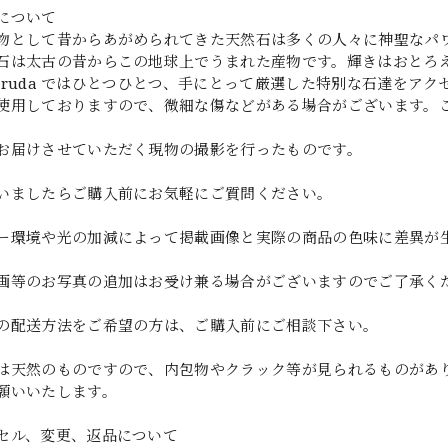
について
物として昔からあがめられてきた天然石は多くの人々に神聖なパ
石は太古の昔からこの地球上でうまれた産物です。輝きはおとろ
y garuda ではひとつひとつ、手にとって厳選した特別な石達を
使用しておりますので、微細な傷などがある場合がございます。
お届けさせていただく現物の撮影を行ったものです。
いましたらご購入前にお気軽にご質問ください。
ー環境や光の加減によって掲載画像と実際の商品の色味に差異が
画等のお写真の追加はお受け兼る場合がございますのでご了承く
の配送方法をご希望の方は、ご購入前にご相談下さい。
は天然のものですので、内包物やクラック等が見られるものがあ
願いいたします。
セル、変更、返品について