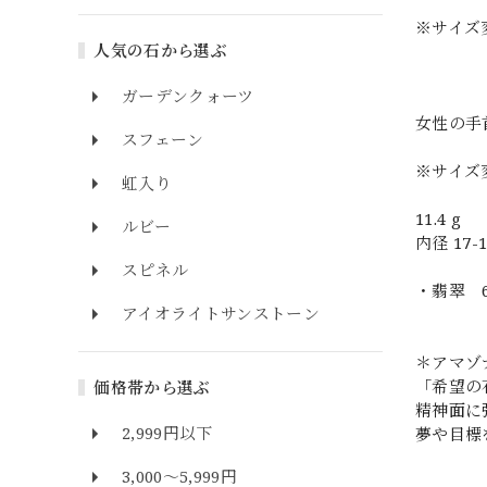
※サイズ
人気の石から選ぶ
ガーデンクォーツ
女性の手
スフェーン
※サイズ
虹入り
11.4 g
ルビー
内径 17-1
スピネル
・翡翠 6
アイオライトサンストーン
＊アマゾ
「希望の
価格帯から選ぶ
精神面に
2,999円以下
夢や目標
3,000～5,999円