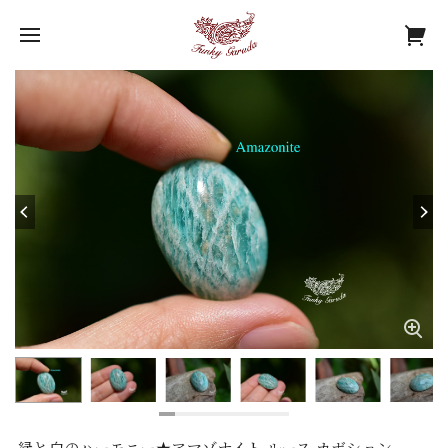
緑と白のハーモニー★アマゾナイト ルース カボション