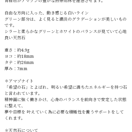
青緑色がアマゾンの豊かな熱帯雨林を連想させます。
自由な方向に入った、動き感じる白いライン
グリーン部分は、よく見ると濃淡のグラデーションが美しいもの
です。
シラーと柔らかなグリーンとホワイトのバランスが見ていて心地
良い天然石
重さ：約4.9g
ヨコ：約18mm
タテ：約26mm
厚み：7mm
＊アマゾナイト
「希望の石」とよばれ、明るい希望に満ちたエネルギーを持つ石
と言われています。
精神面に強く働きかけ、心身のバランスを前向きで安定した状態
に整えて、
夢や目標を 叶えていく為に必要な積極性を養うサポートをして
くれます。
＊天然石について