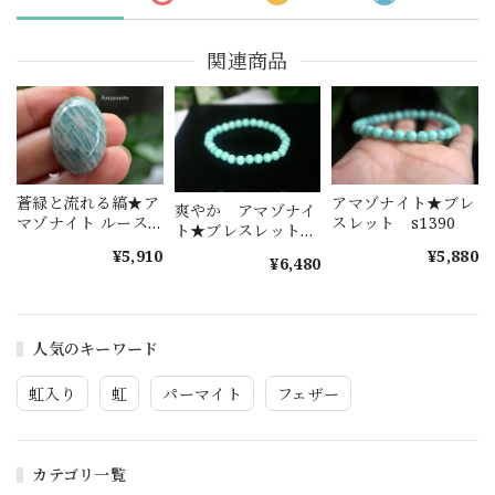
関連商品
蒼緑と流れる縞★ア
アマゾナイト★ブレ
爽やか アマゾナイ
マゾナイト ルース
スレット s1390
ト★ブレスレット
カポジョン
s1389
¥5,910
¥5,880
amaz005
¥6,480
人気のキーワード
虹入り
虹
パーマイト
フェザー
カテゴリ一覧