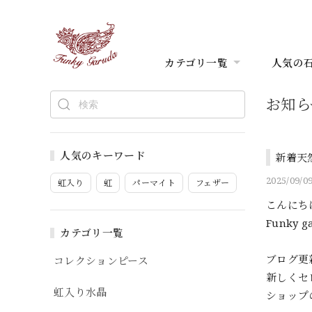
カテゴリ一覧
人気の
お知ら
人気のキーワード
新着天
2025/09/09
虹入り
虹
パーマイト
フェザー
こんにち
Funky 
カテゴリ一覧
ブログ更
コレクションピース
新しくセ
虹入り水晶
ショップ