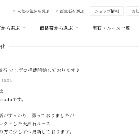
人気の色から選ぶ
誕生石を選ぶ
ショップ情報
お
石から選ぶ
価格帯から選ぶ
宝石・ルース一覧
せ
然石 少しずつ掲載開始しております♪
 16:32
は
garudaです。
新がすっかり、滞っておりましたが
レクトした天然石ルース
の方に少しずつ更新しております。