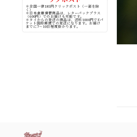
＊全国一律185円クリックポスト（一部を除
く）
＊日本倉庫保管商品は、レターパックプラス
（600円）でのお届けも可能です。
＊タイからの発送の商品は、送料1000円でEパ
ケット国際郵便での発送になります。お届け
までに7～10日程度掛かります。