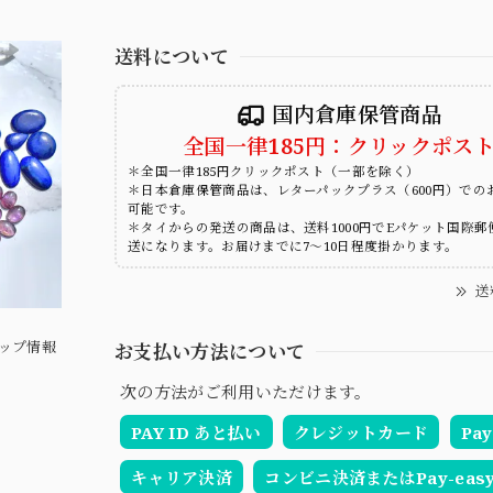
送料について
国内倉庫保管商品
全国一律185円：クリックポス
＊全国一律185円クリックポスト（一部を除く）
＊日本倉庫保管商品は、レターパックプラス（600円）での
可能です。
＊タイからの発送の商品は、送料1000円でEパケット国際郵
送になります。お届けまでに7～10日程度掛かります。
送
ップ情報
お支払い方法について
次の方法がご利用いただけます。
PAY ID あと払い
クレジットカード
Pay
キャリア決済
コンビニ決済またはPay-eas