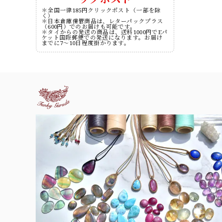
＊全国一律185円クリックポスト（一部を除
く）
＊日本倉庫保管商品は、レターパックプラス
（600円）でのお届けも可能です。
＊タイからの発送の商品は、送料1000円でEパ
ケット国際郵便での発送になります。お届け
までに7～10日程度掛かります。