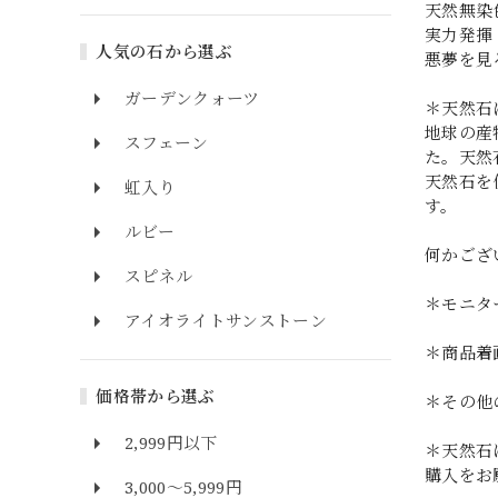
天然無染
実力発揮
人気の石から選ぶ
悪夢を見
ガーデンクォーツ
＊天然石
地球の産
スフェーン
た。天然
天然石を
虹入り
す。
ルビー
何かござ
スピネル
＊モニタ
アイオライトサンストーン
＊商品着
価格帯から選ぶ
＊その他
2,999円以下
＊天然石
購入をお
3,000～5,999円