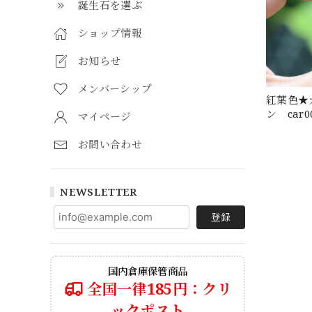
誕生石を選ぶ
ショップ情報
お知らせ
メンバーシップ
紅葉色★
ン car0
マイページ
お問い合わせ
NEWSLETTER
登録
国内倉庫保管商品
全国一律185円：クリ
ックポスト