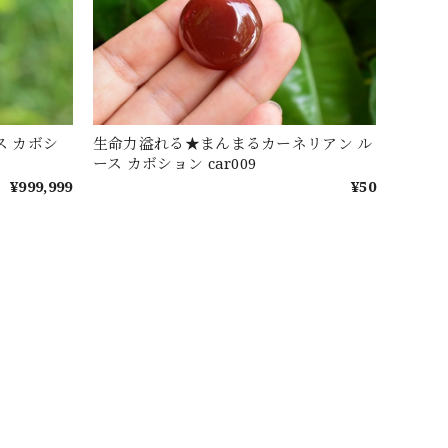
ス カボシ
生命力溢れる★まんまるカーネリアン ル
ース カボション car009
¥999,999
¥50