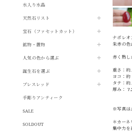
水入り水晶
天然石リスト
宝石（ファセットカット）
ナポレオ
朱赤の色
鉱物・置物
赤く熟し
人気の色から選ぶ
重さ：約. 3
誕生石を選ぶ
ヨコ：約 2
タテ：約. 
ブレスレッド
厚み： 7.
手彫りアンティーク
※写真は
SALE
＊カーネ
SOLDOUT
集中力を