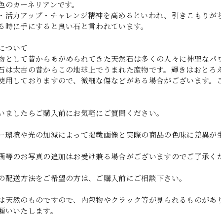
色のカーネリアンです。
・活力アップ・チャレンジ精神を高めるといわれ、引きこもりが
る時に手にすると良い石と言われています。
について
物として昔からあがめられてきた天然石は多くの人々に神聖なパ
石は太古の昔からこの地球上でうまれた産物です。輝きはおとろ
使用しておりますので、微細な傷などがある場合がございます。
いましたらご購入前にお気軽にご質問ください。
ー環境や光の加減によって掲載画像と実際の商品の色味に差異が
画等のお写真の追加はお受け兼る場合がございますのでご了承く
の配送方法をご希望の方は、ご購入前にご相談下さい。
は天然のものですので、内包物やクラック等が見られるものがあ
願いいたします。