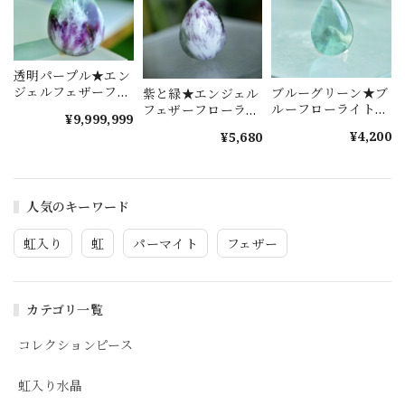
透明パープル★エン
ジェルフェザーフロ
ブルーグリーン★ブ
紫と緑★エンジェル
ーライト s1375
ルーフローライト
フェザーフローライ
¥9,999,999
s1521
ト s1493
¥4,200
¥5,680
人気のキーワード
虹入り
虹
パーマイト
フェザー
カテゴリ一覧
コレクションピース
虹入り水晶