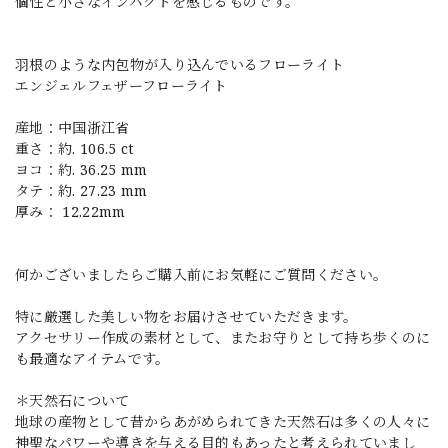
個性と小さなインパクトを感じるものです。
羽根のような内包物が入り込んでいるフローライト
エンジェルフェザーフローライト
産地：中国浙江省
重さ：約. 106.5 ct
ヨコ：約. 36.25 mm
タテ：約. 27.23 mm
厚み： 12.22mm
何かございましたらご購入前にお気軽にご質問ください。
特に厳選した美しい物をお届けさせていただきます。
アクセサリー作成の素材として、またお守りとして持ち歩くのに
も最適なアイテムです。
＊天然石について
地球の産物として昔からあがめられてきた天然石は多くの人々に
神聖なパワーや導きを与える目的もあったと考えられていまし