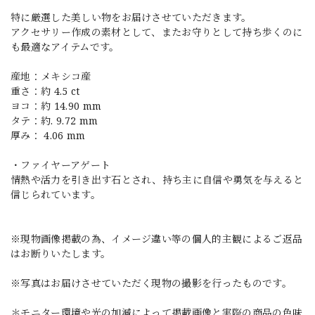
特に厳選した美しい物をお届けさせていただきます。
アクセサリー作成の素材として、またお守りとして持ち歩くのに
も最適なアイテムです。
産地：メキシコ産
重さ：約 4.5 ct
ヨコ：約 14.90 mm
タテ：約. 9.72 mm
厚み： 4.06 mm
・ファイヤーアゲート
情熱や活力を引き出す石とされ、持ち主に自信や勇気を与えると
信じられています。
※現物画像掲載の為、イメージ違い等の個人的主観によるご返品
はお断りいたします。
※写真はお届けさせていただく現物の撮影を行ったものです。
＊モニター環境や光の加減によって掲載画像と実際の商品の色味