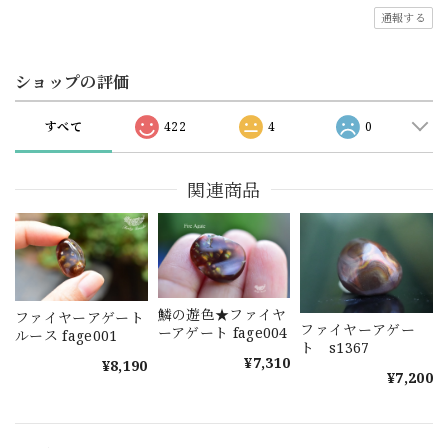
通報する
ショップの評価
すべて
422
4
0
関連商品
鱗の遊色★ファイヤ
ファイヤーアゲート
ファイヤーアゲー
ーアゲート fage004
ルース fage001
ト s1367
¥7,310
¥8,190
¥7,200