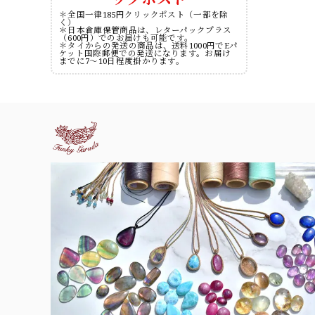
＊全国一律185円クリックポスト（一部を除
く）
＊日本倉庫保管商品は、レターパックプラス
（600円）でのお届けも可能です。
＊タイからの発送の商品は、送料1000円でEパ
ケット国際郵便での発送になります。お届け
までに7～10日程度掛かります。