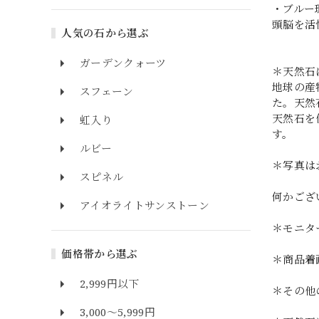
・ブルー
頭脳を活
人気の石から選ぶ
ガーデンクォーツ
＊天然石
地球の産
スフェーン
た。天然
天然石を
虹入り
す。
ルビー
＊写真は
スピネル
何かござ
アイオライトサンストーン
＊モニタ
価格帯から選ぶ
＊商品着
2,999円以下
＊その他
3,000～5,999円