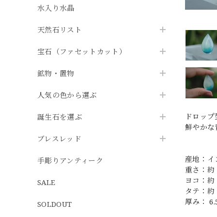
水入り水晶
天然石リスト
宝石（ファセットカット）
鉱物・置物
人気の色から選ぶ
ドロップ
誕生石を選ぶ
鮮やかな
ブレスレッド
産地：イ
手彫りアンティーク
重さ：約 3
ヨコ：約 3
SALE
タテ：約 2
厚み： 6.
SOLDOUT