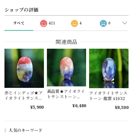
ショップの評価
すべて
421
4
0
関連商品
高品質★アイオライ
赤とインディゴ★ア
アイオライトサンス
トサンストーン
イオライトサンスト
トーン 龍雲 s1632
s1577
ーン s1464
¥6,480
¥5,900
¥8,500
人気のキーワード