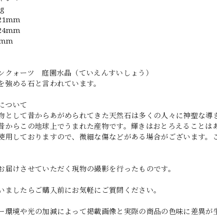
g
21mm
24mm
4mm
ンクォーツ 庭園水晶（ていえんすいしょう）
を強める石と言われています。
について
物として昔からあがめられてきた天然石は多くの人々に神聖な導
昔からこの地球上でうまれた産物です。輝きはおとろえることは
使用しておりますので、微細な傷などがある場合がございます。
お届けさせていただく現物の撮影を行ったものです。
いましたらご購入前にお気軽にご質問ください。
ー環境や光の加減によって掲載画像と実際の商品の色味に差異が