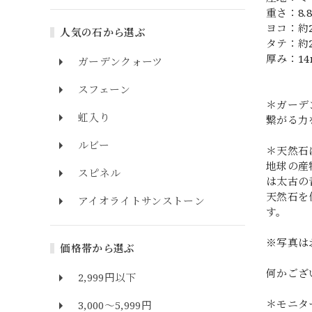
重さ：8.8
ヨコ：約
人気の石から選ぶ
タテ：約
厚み：1
ガーデンクォーツ
スフェーン
＊ガーデ
虹入り
繋がる力
ルビー
＊天然石
地球の産
スピネル
は太古の
天然石を
アイオライトサンストーン
す。
※写真は
価格帯から選ぶ
何かござ
2,999円以下
＊モニタ
3,000～5,999円