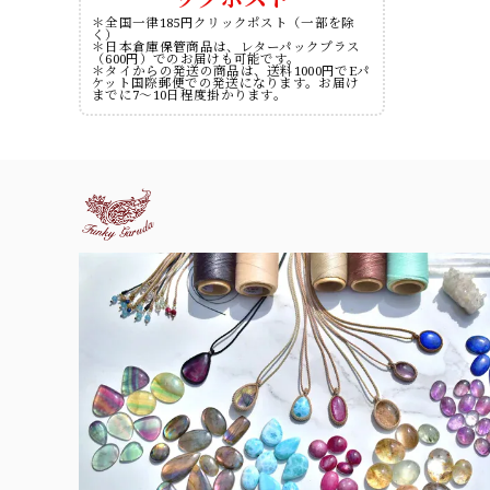
＊全国一律185円クリックポスト（一部を除
く）
＊日本倉庫保管商品は、レターパックプラス
（600円）でのお届けも可能です。
＊タイからの発送の商品は、送料1000円でEパ
ケット国際郵便での発送になります。お届け
までに7～10日程度掛かります。