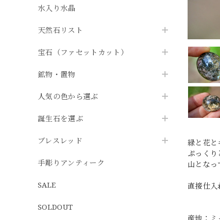
水入り水晶
天然石リスト
宝石（ファセットカット）
鉱物・置物
人気の色から選ぶ
誕生石を選ぶ
ブレスレッド
緑と花と
ぷっくり
手彫りアンティーク
山となっ
SALE
直接仕入
SOLDOUT
産地：ミ