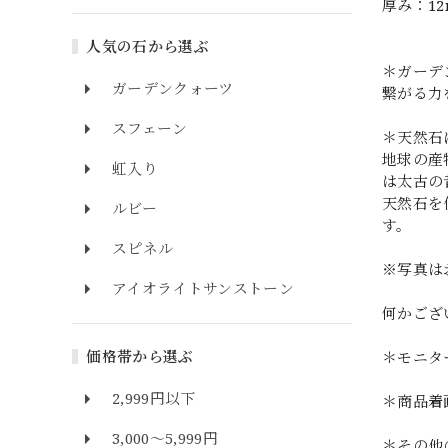
厚み：1
人気の石から選ぶ
＊ガーデ
ガーデンクォーツ
繋がる力
スフェーン
＊天然石
地球の産
虹入り
は太古の
天然石を
ルビー
す。
スピネル
※写真は
アイオライトサンストーン
何かござ
価格帯から選ぶ
＊モニタ
2,999円以下
＊商品着
3,000～5,999円
＊その他