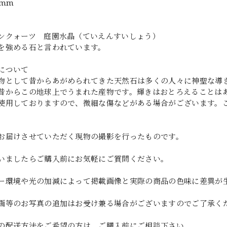
2mm
ンクォーツ 庭園水晶（ていえんすいしょう）
を強める石と言われています。
について
物として昔からあがめられてきた天然石は多くの人々に神聖な導
昔からこの地球上でうまれた産物です。輝きはおとろえることは
使用しておりますので、微細な傷などがある場合がございます。
お届けさせていただく現物の撮影を行ったものです。
いましたらご購入前にお気軽にご質問ください。
ー環境や光の加減によって掲載画像と実際の商品の色味に差異が
画等のお写真の追加はお受け兼る場合がございますのでご了承く
の配送方法をご希望の方は、ご購入前にご相談下さい。