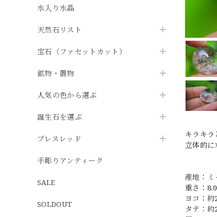
水入り水晶
天然石リスト
宝石（ファセットカット）
鉱物・置物
人気の色から選ぶ
誕生石を選ぶ
キラキラ
ブレスレッド
立体的に
手彫りアンティーク
産地：ミ
SALE
重さ：8.0
ヨコ：約
SOLDOUT
タテ：約