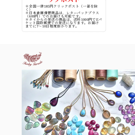
＊全国一律185円クリックポスト（一部を除
く）
＊日本倉庫保管商品は、レターパックプラス
（600円）でのお届けも可能です。
＊タイからの発送の商品は、送料1000円でEパ
ケット国際郵便での発送になります。お届け
までに7～10日程度掛かります。