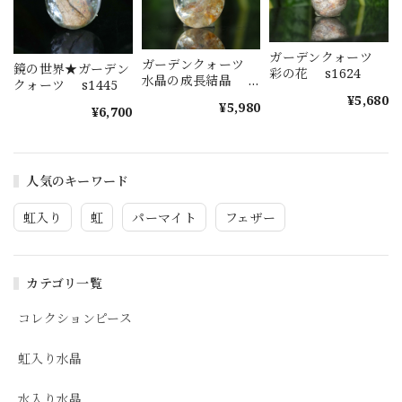
ガーデンクォーツ
ガーデンクォーツ
鏡の世界★ガーデン
彩の花 s1624
水晶の成長結晶
クォーツ s1445
s1623
¥5,680
¥5,980
¥6,700
人気のキーワード
虹入り
虹
パーマイト
フェザー
カテゴリ一覧
コレクションピース
虹入り水晶
水入り水晶