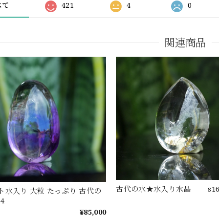
べて
421
4
0
関連商品
古代の水★水入り水晶 s16
ト水入り 大粒 たっぷり 古代の
14
¥85,000