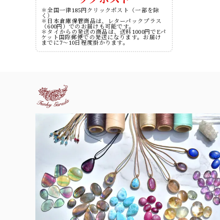
＊全国一律185円クリックポスト（一部を除
く）
＊日本倉庫保管商品は、レターパックプラス
（600円）でのお届けも可能です。
＊タイからの発送の商品は、送料1000円でEパ
ケット国際郵便での発送になります。お届け
までに7～10日程度掛かります。