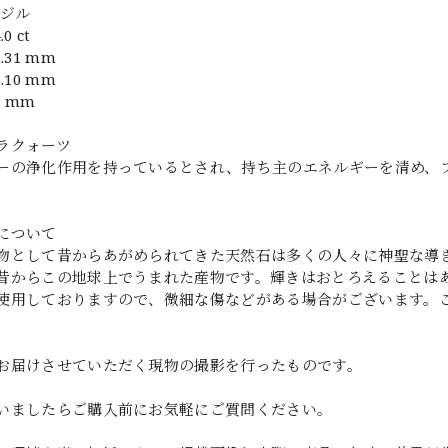
ラジル
0 ct
.31 mm
.10 mm
2 mm
ラクォーツ
ーの浄化作用を持っているとされ、持ち主のエネルギーを清め、
について
物として昔からあがめられてきた天然石は多くの人々に神聖な導
昔からこの地球上でうまれた産物です。輝きはおとろえることは
使用しておりますので、微細な傷などがある場合がございます。
お届けさせていただく現物の撮影を行ったものです。
いましたらご購入前にお気軽にご質問ください。