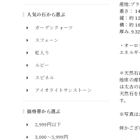
産地:ブ
重さ： 14.
人気の石から選ぶ
縦：約 12
横：約 16
ガーデンクォーツ
厚み. 9.3
スフェーン
・オーロ
エネルギ
虹入り
ルビー
＊天然石
スピネル
地球の産
は太古の
アイオライトサンストーン
天然石を
す。
価格帯から選ぶ
※写真は
2,999円以下
何かござ
3,000～5,999円