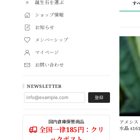
誕生石を選ぶ
す
ショップ情報
お知らせ
メンバーシップ
マイページ
お問い合わせ
NEWSLETTER
登録
国内倉庫保管商品
アメシス
全国一律185円：クリ
水晶 s16
ックポスト