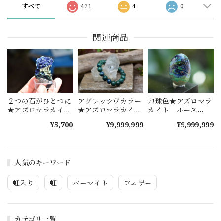
すべて
421
4
0
関連商品
地球色★アズロマラ
２つの石がひとつに
アグレッシヴカラー
カイト ルース
★アズロマラカイト
★アズロマラカイト
1494
原石 azm004
ブレスレット
¥9,999,999
¥5,700
¥9,999,999
azb002
人気のキーワード
虹入り
虹
パーマイト
フェザー
カテゴリ一覧