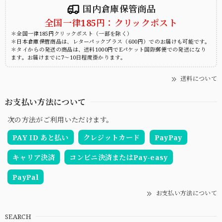
国内倉庫保管商品
全国一律185円：クリックポスト
＊全国一律185円クリックポスト（一部を除く）
＊日本倉庫保管商品は、レターパックプラス（600円）でのお届けも可能です。
＊タイからの発送の商品は、送料1000円でEパケット国際郵便での発送になり
ます。お届けまでに7～10日程度掛かります。
送料について
お支払い方法について
次の方法がご利用いただけます。
PAY ID あと払い
クレジットカード
PayPay
キャリア決済
コンビニ決済またはPay-easy
PayPal
お支払い方法について
SEARCH