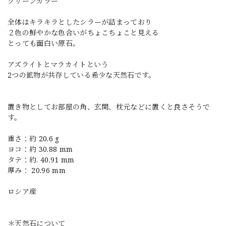
グリーンカラー
全体はキラキラとしたシラーが詰まっており
２色の鮮やかな色合いがちょこちょこと見える
とっても面白い原石。
アズライトとマラカイトという
2つの鉱物が共存している希少な天然石です。
置き物としてお部屋の角、玄関、枕元などに置くと良さそうで
す。
重さ：約 20.6 g
ヨコ：約 30.88 mm
タテ：約. 40.91 mm
厚み： 20.96 mm
ロシア産
＊天然石について