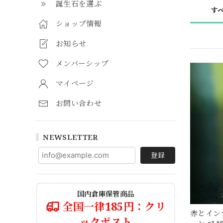
誕生石を選ぶ
す
ショップ情報
お知らせ
メンバーシップ
マイページ
お問い合わせ
NEWSLETTER
登録
国内倉庫保管商品
全国一律185円：クリ
赤とイン
ックポスト
ーン s14