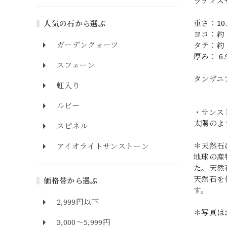
ラティス
重さ：10.
人気の石から選ぶ
ヨコ：約 1
ガーデンクォーツ
タテ：約 1
厚み： 6.
スフェーン
タンザニ
虹入り
ルビー
・サンス
太陽のよ
スピネル
＊天然石
アイオライトサンストーン
地球の産
た。天然
天然石を
価格帯から選ぶ
す。
2,999円以下
＊写真は
3,000～5,999円