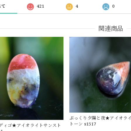
べて
421
4
0
関連商品
ぷっくり夕陽と夜★アイオラ
トーン s1517
ディゴ★アイオライトサンスト
64