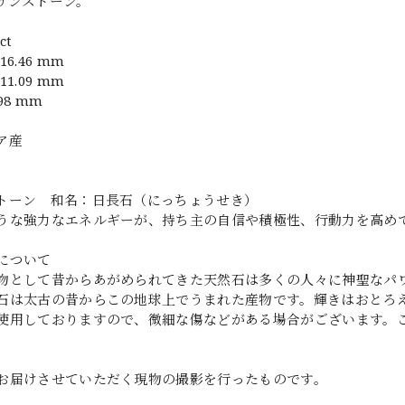
サンストーン。
ct
6.46 mm
1.09 mm
98 mm
ア産
トーン 和名：日長石（にっちょうせき）
うな強力なエネルギーが、持ち主の自信や積極性、行動力を高め
について
物として昔からあがめられてきた天然石は多くの人々に神聖なパ
石は太古の昔からこの地球上でうまれた産物です。輝きはおとろ
使用しておりますので、微細な傷などがある場合がございます。
お届けさせていただく現物の撮影を行ったものです。