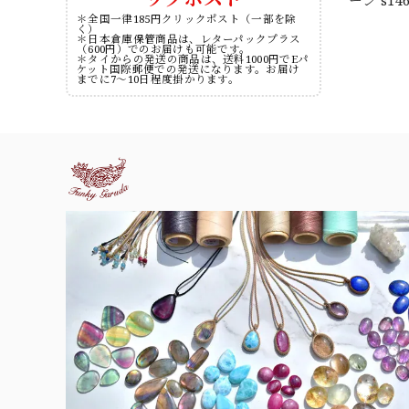
＊全国一律185円クリックポスト（一部を除
く）
＊日本倉庫保管商品は、レターパックプラス
（600円）でのお届けも可能です。
＊タイからの発送の商品は、送料1000円でEパ
ケット国際郵便での発送になります。お届け
までに7～10日程度掛かります。