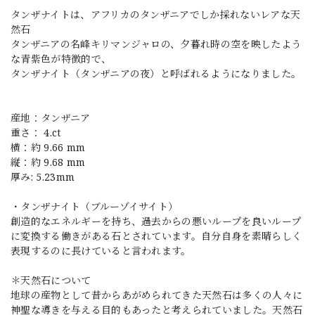
タンザナイトは、アフリカのタンザニアでしか採れないレアな天
然石
タンザニアの名峰キリマンジャロの、夕暮れ時の空を映したよう
な青紫色が特徴的で、
タンザナイト（タンザニアの夜）と呼ばれるようになりました。
産地：タンザニア
重さ： 4.ct
横：約 9.66 mm
縦：約 9.68 mm
厚み: 5.23mm
・タンザナイト（ブルーゾイサイト）
創造的なエネルギーを持ち、過去からの悪いループを良いループ
に変換する働きがある石とされています。自分自身を素晴らしく
表現するのに長けていると言われます。
＊天然石について
地球の産物として昔からあがめられてきた天然石は多くの人々に
神聖な導きを与える目的もあったと考えられていました。天然石