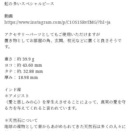
虹の多いスペシャルピース
動画
https://www.instagram.com/p/C1OS1SRvEMG/?hl=ja
アクセサリーパーツとしてもご使用いただけますが
置き物としてお部屋の角、玄関、枕元などに置くと良さそうで
す。
重さ：約 39.9 g
ヨコ：約 43.60 mm
タテ：約. 32.88 mm
厚み： 18.98 mm
インド産
＊アメジスト
《愛と慈しみの心》を芽生えさせることによって、真実の愛を守
る力を与えてくれると言われています。
＊天然石について
地球の産物として昔からあがめられてきた天然石は多くの人々に