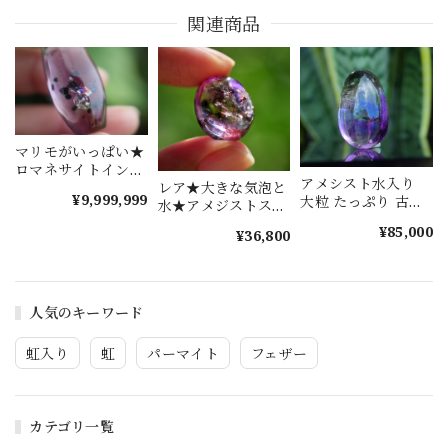
関連商品
マリモがいっぱい★
ロマネサイトインア
アメシスト水入り
メジスト s1394
レア★大きな気泡と
¥9,999,999
大粒 たっぷり 古代
水★アメジストスー
の水晶 s1614
パーセブン★水入り
¥85,000
¥36,800
水晶 s1508
人気のキーワード
虹入り
虹
パーマイト
フェザー
カテゴリ一覧