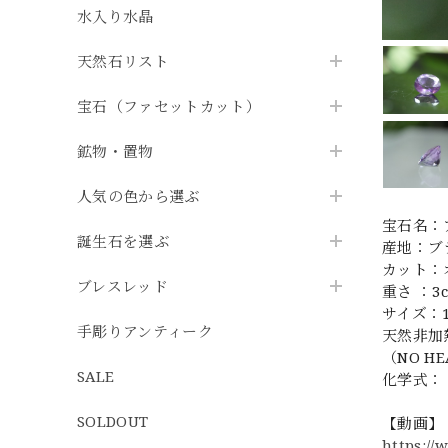
水入り水晶
天然石リスト
宝石（ファセットカット）
鉱物・置物
人気の色から選ぶ
宝石名：ア
誕生石を選ぶ
産地：ブ
カット：
ブレスレッド
重さ ：3c
サイズ：10
手彫りアンティーク
天然非加
（NO HE
SALE
化学式： 
SOLDOUT
【動画】
https://