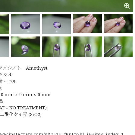
メシスト Amethyst
ラジル
オーバル
t
 mm x 9 mm x 6 mm
熱
AT - NO TREATMENT）
二酸化ケイ素 (SiO2)
www.instagram.com/p/C1EJH_fPuIg/?hl=ja&img_index=1