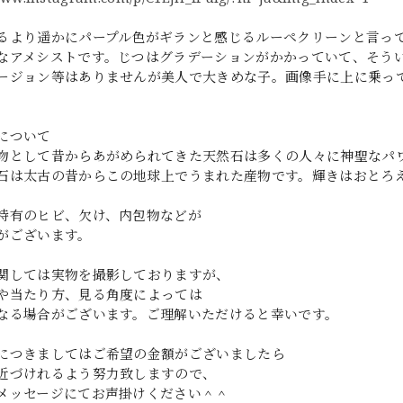
るより遥かにパープル色がギランと感じるルーペクリーンと言っ
なアメシストです。じつはグラデーションがかかっていて、そう
ージョン等はありませんが美人で大きめな子。画像手に上に乗っ
について
物として昔からあがめられてきた天然石は多くの人々に神聖なパ
石は太古の昔からこの地球上でうまれた産物です。輝きはおとろ
特有のヒビ、欠け、内包物などが
がございます。
関しては実物を撮影しておりますが、
や当たり方、見る角度によっては
なる場合がございます。ご理解いただけると幸いです。
につきましてはご希望の金額がございましたら
近づけれるよう努力致しますので、
メッセージにてお声掛けください＾＾