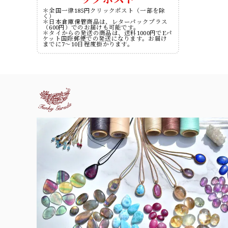
＊全国一律185円クリックポスト（一部を除
く）
＊日本倉庫保管商品は、レターパックプラス
（600円）でのお届けも可能です。
＊タイからの発送の商品は、送料1000円でEパ
ケット国際郵便での発送になります。お届け
までに7～10日程度掛かります。