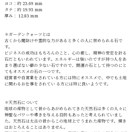
ヨコ：約 23.69 mm
タテ：約 19.93 mm
厚み： 12.83 mm
＊ガーデンクォーツとは
古くから魔除けや霊的な力があると多くの人に崇められる石で
す。
ビジネスの成功はもちろんのこと、心の癒し、精神の安定を計る
石だともいわれています。エネルギーは強いのですが持つ人をあ
まり選ばない癖の少ない石ですので、開運の石として持つのにと
てもオススメの石の一つです。
経営者や自営業をされている方には特にオススメで、中でも土地
に関わるお仕事をされてい る方には特に良いようです。
＊天然石について
地球の産物として昔からあがめられてきた天然石は多くの人々に
神聖なパワーや導きを与える目的もあったと考えられていまし
た。天然石は太古の昔からこの地球上でうまれた産物です。輝き
はおとろえることはありません。