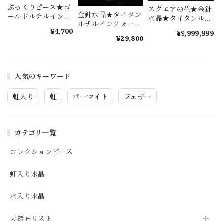
ぷっくりピース★ゴ
スクエアの花★金針
金針水晶★タイタン
ールドルチルインク
水晶★タイタンルチ
ルチルインクォーツ
ォーツ★s1037
ルインクォーツ★
¥4,700
★ s1346
¥9,999,999
s1347
¥29,800
人気のキーワード
虹入り
虹
パーマイト
フェザー
カテゴリ一覧
コレクションピース
虹入り水晶
水入り水晶
天然石リスト