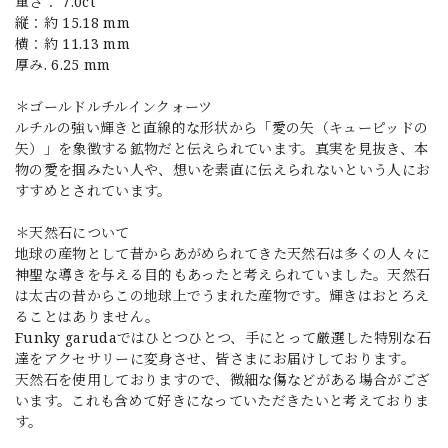
重さ： 7.0ct
縦：約 15.18 mm
横：約 11.13 mm
厚み. 6.25 mm
＊ゴールドルチルインクォーツ
ルチルの強い輝きと直線的な形状から「愛の矢（キューピッドの
矢）」を象徴する鉱物だと伝えられています。真実を見抜き、本
物の愛を掴みたい人や、想いを素直に伝えられないという人にお
すすめとされています。
＊天然石について
地球の産物として昔からあがめられてきた天然石は多くの人々に
神聖な導きを与える目的もあったと考えられていました。天然石
は太古の昔からこの地球上でうまれた産物です。輝きはおとろえ
ることはありません。
Funky garudaではひとつひとつ、手にとって厳選した特別な石
達をアクセサリーに変身させ、皆さまにお届けしております。
天然石を使用しておりますので、微細な傷などがある場合がござ
います。これも含めて好きになっていただきたいと考えておりま
す。