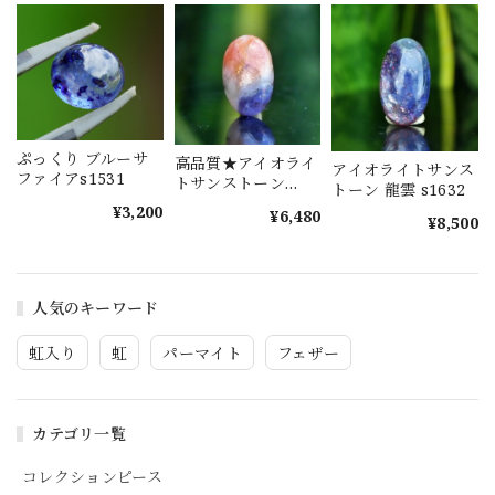
ぷっくり ブルーサ
高品質★アイオライ
アイオライトサンス
ファイアs1531
トサンストーン
トーン 龍雲 s1632
s1577
¥3,200
¥6,480
¥8,500
人気のキーワード
虹入り
虹
パーマイト
フェザー
カテゴリ一覧
コレクションピース