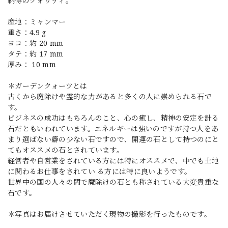
納得のクォリティ。
産地：ミャンマー
重さ：4.9 g
ヨコ：約 20 mm
タテ：約 17 mm
厚み： 10 mm
＊ガーデンクォーツとは
古くから魔除けや霊的な力があると多くの人に崇められる石で
す。
ビジネスの成功はもちろんのこと、心の癒し、精神の安定を計る
石だともいわれています。エネルギーは強いのですが持つ人をあ
まり選ばない癖の少ない石ですので、開運の石として持つのにと
てもオススメの石とされています。
経営者や自営業をされている方には特にオススメで、中でも土地
に関わるお仕事をされてい る方には特に良いようです。
世界中の国の人々の間で魔除けの石とも称されている大変貴重な
石です。
＊写真はお届けさせていただく現物の撮影を行ったものです。