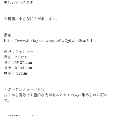
美しいピースです。
※裏側に小さな凹凸があります。
動画
https://www.instagram.com/p/CwCg0wsp5va/?hl=ja
産地：ミャンマー
重さ：21.15g
ヨコ：約 27 mm
タテ：約 35 mm
厚み： 18mm
＊ガーデンクォーツとは
古くから魔除けや霊的な力があると多くの人に崇められる石で
す。