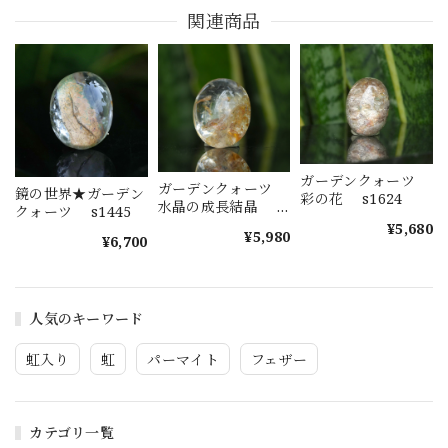
関連商品
ガーデンクォーツ
ガーデンクォーツ
鏡の世界★ガーデン
彩の花 s1624
水晶の成長結晶
クォーツ s1445
s1623
¥5,680
¥5,980
¥6,700
人気のキーワード
虹入り
虹
パーマイト
フェザー
カテゴリ一覧