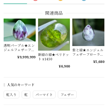
関連商品
透明パープル★エン
ジェルフェザーフロ
紫と緑★エンジェル
ーライト s1375
フェザーフローライ
新緑の緑★ペリドッ
¥9,999,999
ト s1493
ト s1450
¥5,680
¥6,900
人気のキーワード
虹入り
虹
パーマイト
フェザー