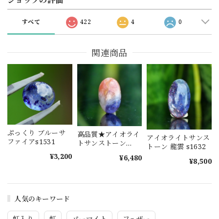
すべて
422
4
0
関連商品
ぷっくり ブルーサ
高品質★アイオライ
アイオライトサンス
ファイアs1531
トサンストーン
トーン 龍雲 s1632
s1577
¥3,200
¥6,480
¥8,500
人気のキーワード
虹入り
虹
パーマイト
フェザー