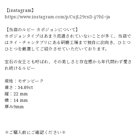
【instagram】
https://www.instagram.com/p/CujL29csD-j/?hl=ja
【当店のルビー カポジョンについて】
カポジョンタイプはあまり流通されていないことが多く、当店で
はタイ・チャンタブリにある研磨工場まで独自に出向き、ひとつ
ひとつを厳選してご紹介させていただいております。
宝石の女王とも呼ばれ、その美しさと存在感から年代問わず愛さ
れ続けるルビー
産地：モザンビーク
重さ：34.89ct
縦：22 mm
横：14 mm
厚み9mm
＊ご購入前にご確認ください＊