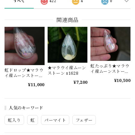
すべて
422
4
0
関連商品
虹たっぷり★マラウ
★マラウイ産ムーン
虹ドロップ★マラウ
イ産ムーンストーン
ストーン s1628
イ産ムーンストーン
s1630
¥10,500
s1629
¥7,200
¥11,000
人気のキーワード
虹入り
虹
パーマイト
フェザー