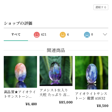
通報する
ショップの評価
すべて
421
4
0
関連商品
アメシスト水入り
高品質★アイオライ
アイオライトサンス
大粒 たっぷり 古代
トサンストーン
トーン 龍雲 s1632
の水晶 s1614
s1577
¥85,000
¥6,480
¥8,500