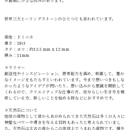
※裏側に小さな凹みがあります。
世界三大ヒーリングストーンのひとつとも言われています。
産地：ドミニカ
重さ：18ct
タテ：ヨコ：約15.5 mm x 12 mm
厚み：11mm
＊ラリマー
創造性やインスピレーション、思考能力を高め、刺激して、豊か
なイメージをもたらすといわれています。今まで思いつきもしな
かったようなアイデアが閃いたり、思い込みから意識を開放して
くれるので、クリエイティブな仕事の方、自分らしい生き方を模
索している方、新しいことを始める時などにおすすめです。
＊天然石について
地球の産物として昔からあがめられてきた天然石は多くの人々に
神聖なパワーや導きを与える目的もあったと考えられていまし
た。天然石は太古の昔からこの地球上でうまれた産物です。輝き