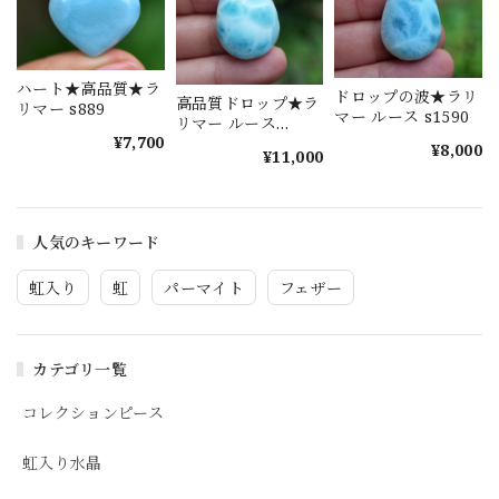
ハート★高品質★ラ
ドロップの波★ラリ
高品質ドロップ★ラ
リマー s889
マー ルース s1590
リマー ルース
¥7,700
s1589
¥8,000
¥11,000
人気のキーワード
虹入り
虹
パーマイト
フェザー
カテゴリ一覧
コレクションピース
虹入り水晶