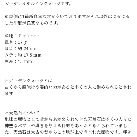
ガーデンルチルインクォーツです。
※裏側に1箇所自然な穴が空いておりますがそれ以外はつるつる
した研磨が良質なものです。
産地：ミャンマー
重さ：17 g
ヨコ：約 24 mm
タテ：約 17.5 mm
厚み：15 mm
＊ガーデンクォーツとは
古くから魔除けや霊的な力があると多くの人に崇められるとされ
ます
＊天然石について
地球の産物として昔からあがめられてきた天然石は多くの人々に
神聖なパワーや導きを与える目的もあったと考えられていまし
た。天然石は太古の昔からこの地球上でうまれた産物です。輝き