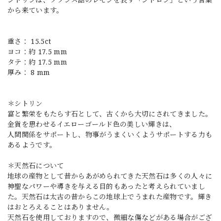
から来ています。
重さ： 15.5ct
ヨコ：約 17.5 mm
タテ：約 17.5 mm
厚み： 8 mm
＊シトリン
富と繁栄をもたらす石として、古くから大切にされてきました。
金貨を思わせるイエローゴールド色の美しい輝きは、
人間関係をサポートし、物事がうまくいくようサポートする力も
あるようです。
＊天然石について
地球の産物として昔からあがめられてきた天然石は多くの人々に
神聖なパワーや導きを与える目的もあったと考えられていまし
た。天然石は太古の昔からこの地球上でうまれた産物です。輝き
はおとろえることはありません。
天然石を使用しておりますので、微細な傷などがある場合がござ