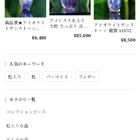
アメシスト水入り
高品質★アイオライ
アイオライトサンス
大粒 たっぷり 古代
トサンストーン
トーン 龍雲 s1632
の水晶 s1614
s1577
¥85,000
¥6,480
¥8,500
人気のキーワード
虹入り
虹
パーマイト
フェザー
カテゴリ一覧
コレクションピース
虹入り水晶
水入り水晶