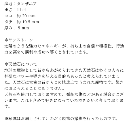
産地：タンザニア
重さ：11.ct
ヨコ：約 20 mm
タテ：約 19.5 mm
厚み： 5 mm
＊サンストーン
太陽のような強力なエネルギーが、持ち主の自信や積極性、行動
力を高めて勝利や成功ヘ導くとされています。
＊天然石について
地球の産物として昔からあがめられてきた天然石は多くの人々に
神聖なパワーや導きを与える目的もあったと考えられていまし
た。天然石は太古の昔からこの地球上でうまれた産物です。輝き
はおとろえることはありません。
天然石を使用しておりますので、微細な傷などがある場合がござ
います。これも含めて好きになっていただきたいと考えておりま
す。
※写真はお届けさせていただく現物の撮影を行ったものです。