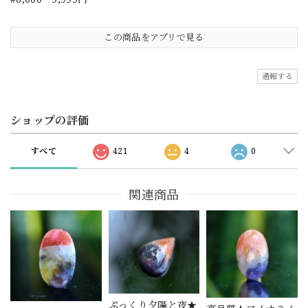
この商品をアプリで見る
通報する
ショップの評価
すべて
421
4
0
関連商品
ぷっくり夕陽と夜★