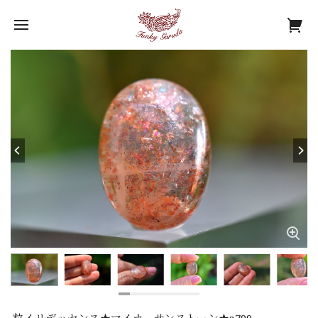
粒イリデッセンス★マイカ サンストーン★s799