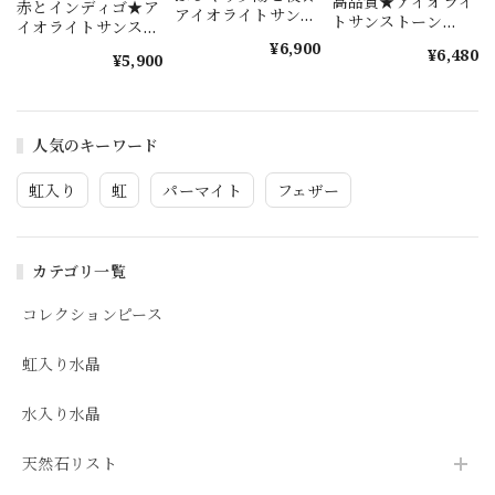
高品質★アイオライ
赤とインディゴ★ア
アイオライトサンス
トサンストーン
イオライトサンスト
トーン s1517
s1577
ーン s1464
¥6,900
¥6,480
¥5,900
人気のキーワード
虹入り
虹
パーマイト
フェザー
カテゴリ一覧
コレクションピース
虹入り水晶
水入り水晶
天然石リスト