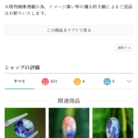
※現物画像掲載の為、イメージ違い等の個人的主観によるご返品
はお断りいたします。
この商品をアプリで見る
通報する
ショップの評価
すべて
421
4
0
関連商品