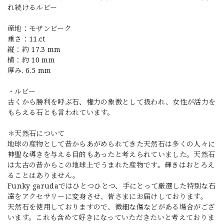
れ続けるルビー
産地：モザンビーク
重さ：11.ct
縦：約 17.3 mm
横：約 10 mm
厚み. 6.5 mm
・ルビー
古くから勝利を呼ぶ石、権力の象徴として扱われ、女性が活力を
もらえる石とも言われています。
＊天然石について
地球の産物として昔からあがめられてきた天然石は多くの人々に
神聖な導きを与える目的もあったと考えられていました。天然石
は太古の昔からこの地球上でうまれた産物です。輝きはおとろえ
ることはありません。
Funky garudaではひとつひとつ、手にとって厳選した特別な石
達をアクセサリーに変身させ、皆さまにお届けしております。
天然石を使用しておりますので、微細な傷などがある場合がござ
います。これも含めて好きになっていただきたいと考えておりま