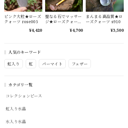
ピンク大粒★ローズ
聖なる石でマッサー
まんまる高品質★ロ
クォーツ rose005
ジ★ローズクォーツ
ーズクォーツ s910
s651
¥4,420
¥4,700
¥3,500
人気のキーワード
虹入り
虹
パーマイト
フェザー
カテゴリ一覧
コレクションピース
虹入り水晶
水入り水晶