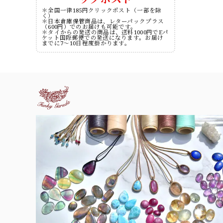
＊全国一律185円クリックポスト（一部を除
く）
＊日本倉庫保管商品は、レターパックプラス
（600円）でのお届けも可能です。
＊タイからの発送の商品は、送料1000円でEパ
ケット国際郵便での発送になります。お届け
までに7～10日程度掛かります。