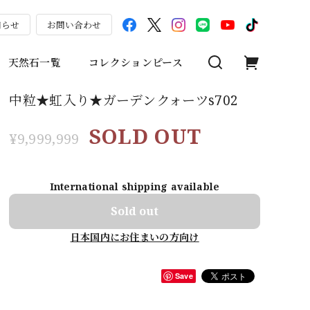
知らせ
お問い合わせ
天然石一覧
コレクションピース
中粒★虹入り★ガーデンクォーツs702
SOLD OUT
¥9,999,999
International shipping available
Sold out
日本国内にお住まいの方向け
Save