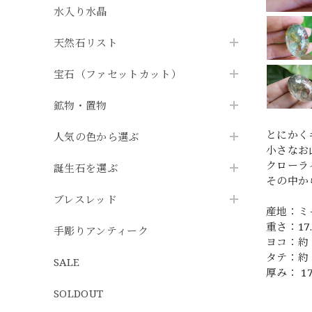
水入り水晶
天然石リスト
宝石（ファセットカット）
鉱物・置物
とにかく
人気の色から選ぶ
小さなお
クローラ
誕生石を選ぶ
その中か
ブレスレッド
産地：ミ
重さ：17.
手彫りアンティーク
ヨコ：約 3
タテ：約 2
SALE
厚み： 17
SOLDOUT