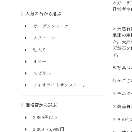
＊ガーデ
経営者や
人気の石から選ぶ
ガーデンクォーツ
＊天然石
地球の産
スフェーン
た。天然
天然石を
虹入り
す。
ルビー
※写真は
スピネル
何かござ
アイオライトサンストーン
＊モニタ
価格帯から選ぶ
＊商品着
2,999円以下
＊その他
3,000～5,999円