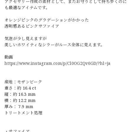
アクセサリー作成の素材として、またお守りとして持ち歩くのに
も最適なアイテムです。
オレンジピンクのグラデーションがかかった
透明感あるピンクサファイア
気泡が少し見えますが
美しいホワイティなシラーがルース全体に見えます。
動画
https://www.instagram.com/p/Cl0OG2Qv6GD/?hl=ja
産地：モザンビーク
重さ：約 16.4 ct
縦：約 16.3 mm
横：約 12.2 mm
厚み： 7.9 mm
トリートメント処理
・サファイア