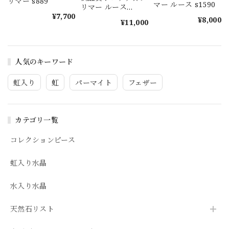
リマー s889
マー ルース s1590
リマー ルース
¥7,700
s1589
¥8,000
¥11,000
人気のキーワード
虹入り
虹
パーマイト
フェザー
カテゴリ一覧
コレクションピース
虹入り水晶
水入り水晶
天然石リスト