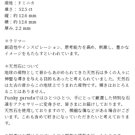
産地：ドミニカ
重さ： 52.5 ct
縦：約 12.6 mm
横：約 12.6 mm
厚み. 2.2 mm
＊ラリマー
創造性やインスピレーション、思考能力を高め、刺激し、豊かな
イメージをもたらすといわれています。
＊天然石について
地球の産物として昔からあがめられてきた天然石は多くの人々に
神聖な導きを与える目的もあったと考えられていました。天然石
は太古の昔からこの地球上でうまれた産物です。輝きはおとろえ
ることはありません。
Funky garudaではひとつひとつ、手にとって厳選した特別な石
達をアクセサリーに変身させ、皆さまにお届けしております。
天然石を使用しておりますので、微細な傷などがある場合がござ
います。これも含めて好きになっていただきたいと考えておりま
す。