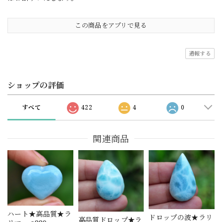
この商品をアプリで見る
通報する
ショップの評価
すべて
422
4
0
関連商品
ハート★高品質★ラ
ドロップの波★ラリ
高品質ドロップ★ラ