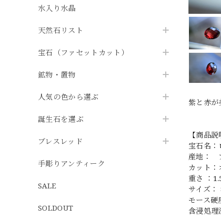
水入り水晶
天然石リスト
宝石（ファセットカット）
鉱物・置物
人気の色から選ぶ
紫と赤が
誕生石を選ぶ
【商品説
ブレスレッド
宝石名：ロ
産地： 
手彫りアンティーク
カット：
重さ ：1.5
SALE
サイズ： 8
モース硬
SOLDOUT
含浸処理