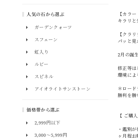
【カラー
人気の石から選ぶ
キラリと
ガーデンクォーツ
【クラリ
スフェーン
パッと見
虹入り
2月の誕
ルビー
修正等は
環境によ
スピネル
＊ロード
アイオライトサンストーン
勝利を勝
価格帯から選ぶ
【 ご購
2,999円以下
・鑑別が
3,000～5,999円
ヶ月程お