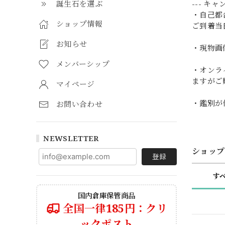
誕生石を選ぶ
--- キ
・自己都
ショップ情報
ご到着当
お知らせ
・現物画
メンバーシップ
・オンラ
ますがご
マイページ
・鑑別が
お問い合わせ
NEWSLETTER
ショップ
登録
す
国内倉庫保管商品
全国一律185円：クリ
ックポスト