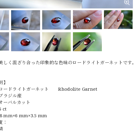
美しく混ざり合った印象的な色味のロードライトガーネットです
明】
ードライトガーネット Rhodolite Garnet
ブラジル産
オーバルカット
 ct
 mm×6 mm×3.5 mm
度：
済